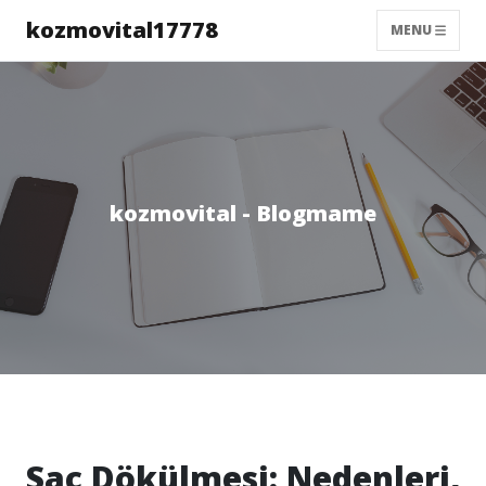
kozmovital17778
MENU
kozmovital - Blogmame
Saç Dökülmesi: Nedenleri,